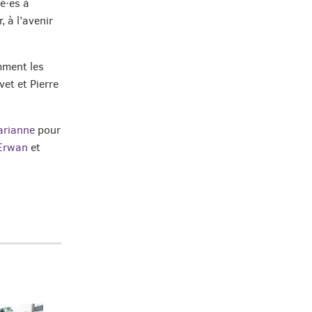
é·es à
 à l’avenir
mment les
et et Pierre
arianne
pour
Erwan
et