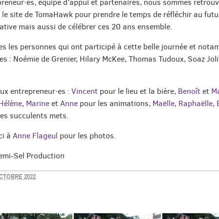
reneur·es, équipe d’appui et partenaires, nous sommes retrouv
 le site de TomaHawk pour prendre le temps de réfléchir au futur,
ative mais aussi de célébrer ces 20 ans ensemble.
es les personnes qui ont participé à cette belle journée et nota
es : Noémie de Grenier, Hilary McKee, Thomas Tudoux, Soaz Joliv
ux entrepreneur·es :
Vincent
pour le lieu et la bière,
Benoît
et
M
Hélène
,
Marine
et
Anne
pour les animations,
Maëlle
,
Raphaëlle
,
es succulents mets.
ci à
Anne Flageul
pour les photos.
mi-Sel Production
CTOBRE 2022