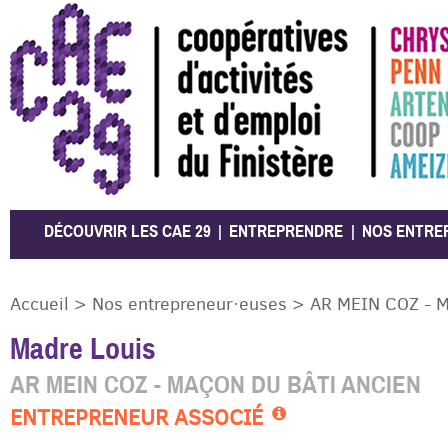
CAE 29
DÉCOUVRIR LES CAE 29
ENTREPRENDRE
NOS ENTRE
Accueil
>
Nos entrepreneur·euses
>
AR MEIN COZ - M
Madre Louis
AR MEIN COZ - MAÇON DU BÂTI ANCIEN
ENTREPRENEUR ASSOCIÉ