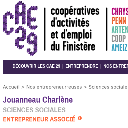
CAE 29
DÉCOUVRIR LES CAE 29
ENTREPRENDRE
NOS ENTRE
Accueil
>
Nos entrepreneur·euses
>
Sciences sociale
Jouanneau Charlène
SCIENCES SOCIALES
ENTREPRENEUR ASSOCIÉ