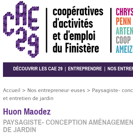
CAE 29
DÉCOUVRIR LES CAE 29
ENTREPRENDRE
NOS ENTRE
Accueil
>
Nos entrepreneur·euses
>
Paysagiste- con
et entretien de jardin
Huon Maodez
PAYSAGISTE- CONCEPTION AMÉNAGEMEN
DE JARDIN