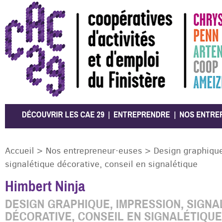
CAE 29
DÉCOUVRIR LES CAE 29
ENTREPRENDRE
NOS ENTRE
Accueil
>
Nos entrepreneur·euses
>
Design graphique
signalétique décorative, conseil en signalétique
Himbert Ninja
DESIGN GRAPHIQUE, IMPRESSION, SIGNA
DÉCORATIVE, CONSEIL EN SIGNALÉTIQUE