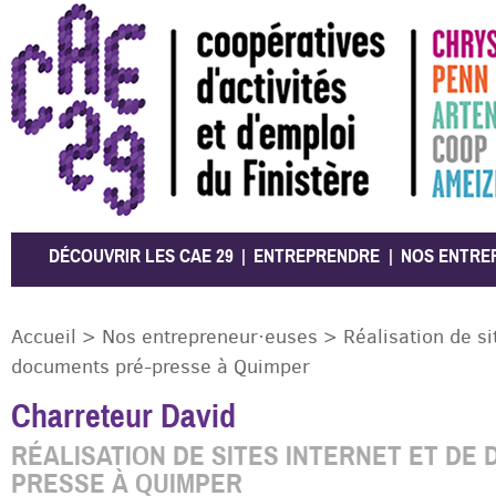
CAE 29
DÉCOUVRIR LES CAE 29
ENTREPRENDRE
NOS ENTRE
Accueil
>
Nos entrepreneur·euses
>
Réalisation de si
documents pré-presse à Quimper
Charreteur David
RÉALISATION DE SITES INTERNET ET DE
PRESSE À QUIMPER