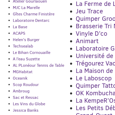
Atelier Gourlaouen
La Ferme de 
MJC La Marelle
Jeu Trace
Gîtes Charme Finistère
Quimper Groo
Laboratoire Dentarc
Brasserie Tri
La Base
Vinyle D’co
ACAPS
Helen’s Burger
Animart
Techsealab
Laboratoire G
Le Bihan Cornouaille
Université de
A l’eau Suzette
Trégourez Va
AL PLonéour Tennis de Table
La Maison de
MGHabitat
Le Laboscop
Oceanik
Quimper Tatt
Scop Roudour
Ambroug
OK Kombuch
Sac et Ressac
La KempeR’O
Les Vins du Globe
Les Petits Déb
Jessica Banks