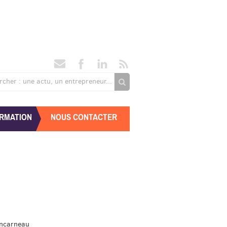
rcher : une actu, un entrepreneur...
RMATION
NOUS CONTACTER
ncarneau