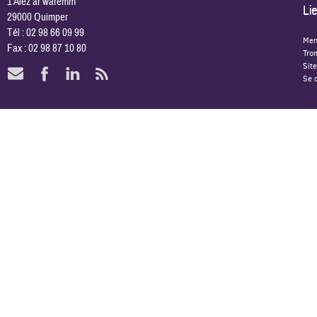
1 Alez ar waremm
Lie
29000 Quimper
Tél : 02 98 66 09 99
Men
Fax : 02 98 87 10 80
Tro
Site
Se 