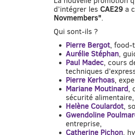
La nouvelle promotion q
d’intégrer les
CAE29​
a c
Novmembers"
.
Qui sont-ils ?
Pierre Bergot
, food-
Aurélie Stéphan
, gui
Paul Madec
, cours d
techniques d’express
Pierre Kerhoas
, expe
Mariane Moutinard
, 
sécurité alimentaire,
Helène Coulardot
, s
Gwendoline Poulmar
entreprise,
Catherine Pichon
, h