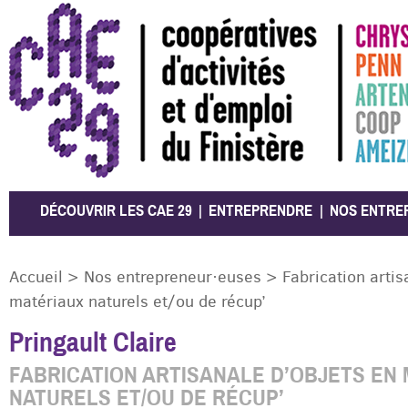
CAE 29
DÉCOUVRIR LES CAE 29
ENTREPRENDRE
NOS ENTRE
Accueil
>
Nos entrepreneur·euses
>
Fabrication artis
matériaux naturels et/ou de récup’
Pringault Claire
FABRICATION ARTISANALE D’OBJETS EN
NATURELS ET/OU DE RÉCUP’