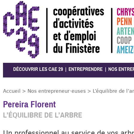
CAE 29
DÉCOUVRIR LES CAE 29
ENTREPRENDRE
NOS ENTRE
Accueil
>
Nos entrepreneur·euses
>
L’équilibre de l’a
Pereira Florent
L’ÉQUILIBRE DE L’ARBRE
Un professionnel au service de vos arbr