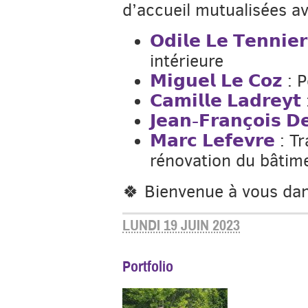
d’accueil mutualisées a
𝗢𝗱𝗶𝗹𝗲 𝗟𝗲 𝗧𝗲𝗻𝗻𝗶𝗲𝗿
intérieure
𝗠𝗶𝗴𝘂𝗲𝗹 𝗟𝗲 𝗖𝗼𝘇
: P
𝗖𝗮𝗺𝗶𝗹𝗹𝗲 𝗟𝗮𝗱𝗿𝗲𝘆𝘁
𝗝𝗲𝗮𝗻-𝗙𝗿𝗮𝗻𝗰̧𝗼𝗶𝘀 𝗗
𝗠𝗮𝗿𝗰 𝗟𝗲𝗳𝗲𝘃𝗿𝗲
: Tr
rénovation du bâtim
🍀 Bienvenue à vous dans
LUNDI 19 JUIN 2023
Portfolio