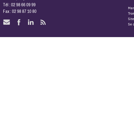
Tél : 02 98 66 09 99
Men
Fax : 02 98 87 10 80
Tro
Site
Se 