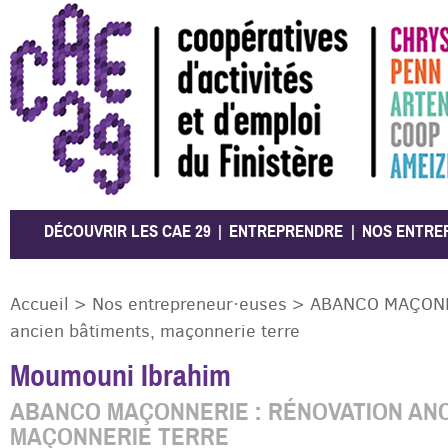
CAE 29
DÉCOUVRIR LES CAE 29
ENTREPRENDRE
NOS ENTRE
Accueil
>
Nos entrepreneur·euses
>
ABANCO MAÇONNE
ancien bâtiments, maçonnerie terre
Moumouni Ibrahim
ABANCO MAÇONNERIE : RÉNOVATION ANC
MAÇONNERIE TERRE