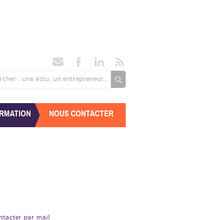
rcher : une actu, un entrepreneur...
RMATION
NOUS CONTACTER
ntacter par mail