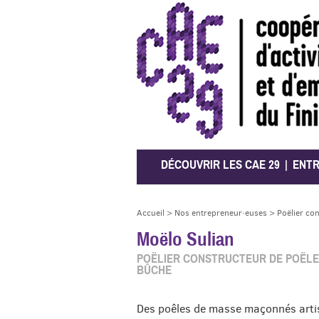
CAE 29
DÉCOUVRIR LES CAE 29
ENT
Accueil
>
Nos entrepreneur·euses
>
Poëlier con
Moëlo Sulian
POËLIER CONSTRUCTEUR DE POËLE 
BÛCHE
Des poêles de masse maçonnés artis