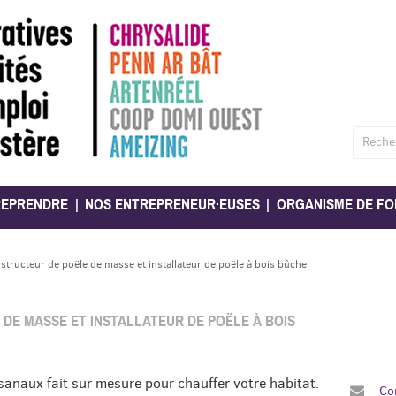
Reche
REPRENDRE
NOS ENTREPRENEUR·EUSES
ORGANISME DE FO
structeur de poële de masse et installateur de poële à bois bûche
DE MASSE ET INSTALLATEUR DE POËLE À BOIS
anaux fait sur mesure pour chauffer votre habitat.
Co