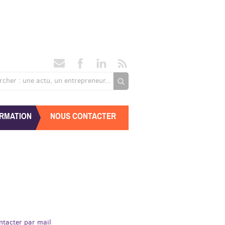
rcher : une actu, un entrepreneur...
RMATION
NOUS CONTACTER
ntacter par mail