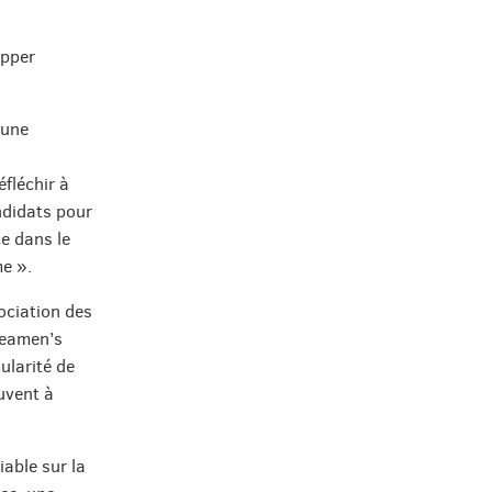
opper
 une
éfléchir à
andidats pour
ce dans le
me ».
ociation des
Seamen’s
ularité de
ouvent à
iable sur la