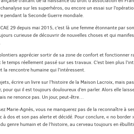
rançaise traitant de la naissance du droit d’association en Fra
chanalyse sur les superhéros, ou encore un essai sur l’opératio
re pendant la Seconde Guerre mondiale.
CAE 29 depuis mai 2015, c’est là une femme étonnante par son
ujours curieuse de découvrir de nouvelles choses et qui manif
.
volontiers apprécier sortir de sa zone de confort et fonctionner 
 le temps réellement passé sur ses travaux. C’est bien plus l’int
 et la rencontre humaine qui l’intéressent.
ets, écrire un livre sur l’histoire de la Maison Lacroix, mais pas
, pour qui il est toujours douloureux d’en parler. Alors elle lais
ais ne renonce pas. Un jour, peut-être…
sez Marie-Agnès, vous ne manquerez pas de la reconnaître à se
c à dos et son pas alerte et décidé. Pour conclure, « no border 
 du genre humain et de l’histoire, au cerveau toujours en ébullit