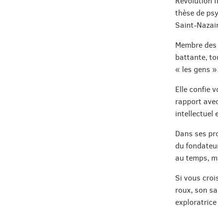
Révolution f
thèse de psy
Saint-Nazai
Membre des 
battante, to
« les gens »
Elle confie 
rapport avec
intellectuel
Dans ses proj
du fondateur
au temps, m
Si vous croi
roux, son sa
exploratrice