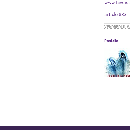
www.lavoied
article 833
VENDREDI 11 M
Portfolio