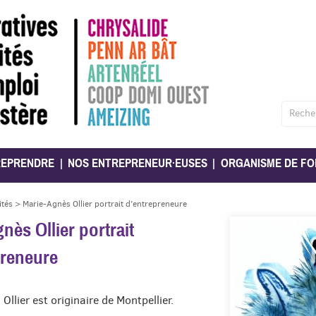
Reche
REPRENDRE
NOS ENTREPRENEUR·EUSES
ORGANISME DE FO
ités
>
Marie-Agnès Ollier portrait d’entrepreneure
nès Ollier portrait
preneure
Ollier est originaire de Montpellier.