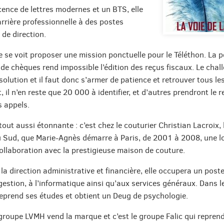
cence de lettres modernes et un BTS, elle
rrière professionnelle à des postes
 de direction.
e se voit proposer une mission ponctuelle pour le Téléthon. La p
e chèques rend impossible l’édition des reçus fiscaux. Le chal
solution et il faut donc s’armer de patience et retrouver tous le
 il n’en reste que 20 000 à identifier, et d’autres prendront le r
s appels.
tout aussi étonnante : c’est chez le couturier Christian Lacroix, 
du Sud, que Marie-Agnès démarre à Paris, de 2001 à 2008, une 
ollaboration avec la prestigieuse maison de couture.
la direction administrative et financière, elle occupera un poste
gestion, à l’informatique ainsi qu’aux services généraux. Dans 
reprend ses études et obtient un Deug de psychologie.
groupe LVMH vend la marque et c’est le groupe Falic qui reprend 