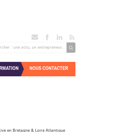
rcher : une actu, un entrepreneur...
RMATION
NOUS CONTACTER
tive en Bretagne & Loire Atlantique