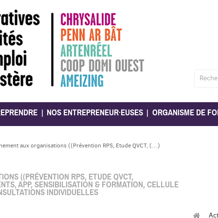
Reche
REPRENDRE
NOS ENTREPRENEUR·EUSES
ORGANISME DE FO
ment aux organisations ((Prévention RPS, Etude QVCT, (…)
ONS ((PRÉVENTION RPS, ETUDE QVCT,
S, APP, SENSIBILISATION & FORMATION, CELLULE
ONSULTATIONS INDIVIDUELLES
Ac