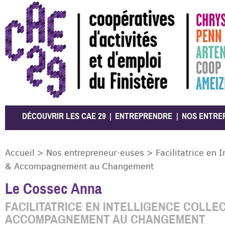
CAE 29
DÉCOUVRIR LES CAE 29
ENTREPRENDRE
NOS ENTRE
Accueil
>
Nos entrepreneur·euses
>
Facilitatrice en 
& Accompagnement au Changement
Le Cossec Anna
FACILITATRICE EN INTELLIGENCE COLLEC
ACCOMPAGNEMENT AU CHANGEMENT