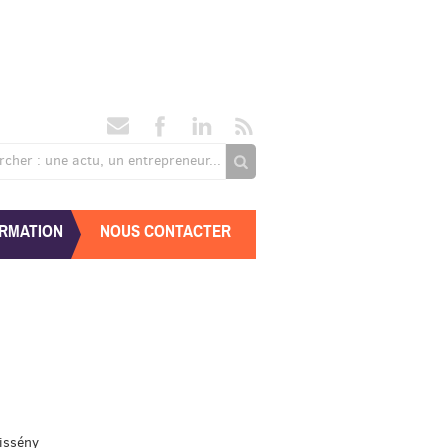
rcher : une actu, un entrepreneur...
RMATION
NOUS CONTACTER
issény