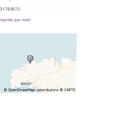
01763672
ntacter par mail