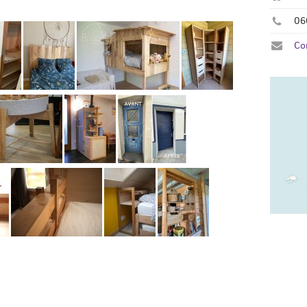
06
Co