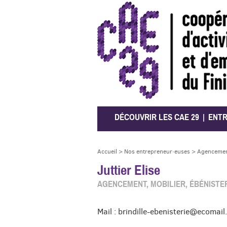
CAE 29
DÉCOUVRIR LES CAE 29
ENT
Accueil
>
Nos entrepreneur·euses
>
Agencement
Juttier Elise
AGENCEMENT, MOBILIER, ÉBÉNISTER
Mail : brindille-ebenisterie@ecomail