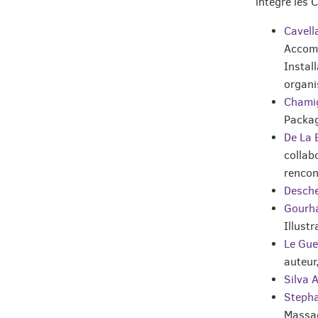
intégré les C
Cavell
Accomp
Install
organi
Chamig
Packag
De La 
collab
rencon
Desch
Gourha
Illustr
Le Gue
auteur,
Silva 
Stepha
Massa