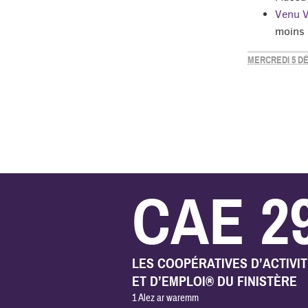
Venu V
moins 
MERCREDI 5 D
CAE 2
LES COOPÉRATIVES D’ACTIVI
ET D’EMPLOI® DU FINISTÈRE
1 Alez ar waremm