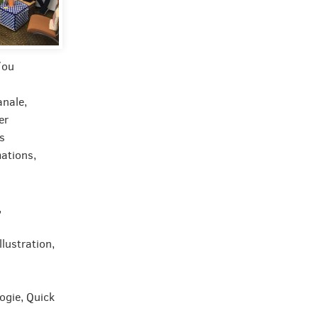
/ou
anale,
er
s
mations,
,
lustration,
logie, Quick