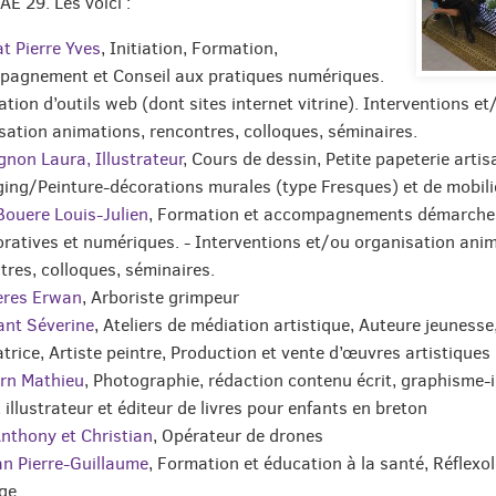
AE 29. Les voici :
at Pierre Yves
, Initiation, Formation,
agnement et Conseil aux pratiques numériques.
ation d’outils web (dont sites internet vitrine). Interventions et
sation animations, rencontres, colloques, séminaires.
non Laura, Illustrateur
, Cours de dessin, Petite papeterie artis
ing/Peinture-décorations murales (type Fresques) et de mobili
Bouere Louis-Julien
, Formation et accompagnements démarche
oratives et numériques. - Interventions et/ou organisation ani
tres, colloques, séminaires.
eres Erwan
, Arboriste grimpeur
nt Séverine
, Ateliers de médiation artistique, Auteure jeunesse
atrice, Artiste peintre, Production et vente d’œuvres artistiques
rn Mathieu
, Photographie, rédaction contenu écrit, graphisme-il
 illustrateur et éditeur de livres pour enfants en breton
Anthony et Christian
, Opérateur de drones
n Pierre-Guillaume
, Formation et éducation à la santé, Réflexo
ge