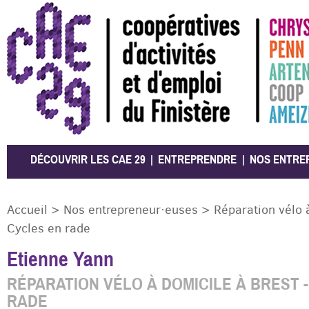
CAE 29
DÉCOUVRIR LES CAE 29
ENTREPRENDRE
NOS ENTRE
Accueil
>
Nos entrepreneur·euses
>
Réparation vélo à
Cycles en rade
Etienne Yann
RÉPARATION VÉLO À DOMICILE À BREST 
RADE