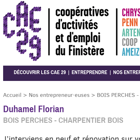
CAE 29
DÉCOUVRIR LES CAE 29
ENTREPRENDRE
NOS ENTRE
Accueil
>
Nos entrepreneur·euses
>
BOIS PERCHES - 
Duhamel Florian
BOIS PERCHES - CHARPENTIER BOIS
J’interviens en neuf et rénovation sur 