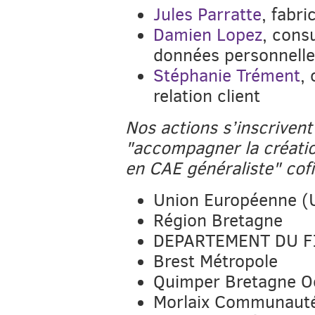
Jules Parratte
, fabri
Damien Lopez
, cons
données personnell
Stéphanie Trément
,
relation client
Nos actions s’inscrivent
"accompagner la création
en CAE généraliste" cof
Union Européenne (
Région Bretagne
DEPARTEMENT DU F
Brest Métropole
Quimper Bretagne Oc
Morlaix Communaut