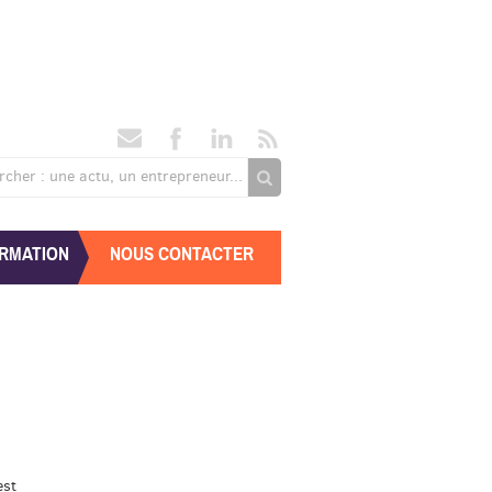
rcher : une actu, un entrepreneur...
RMATION
NOUS CONTACTER
est