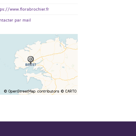
tps://www.florabrochier.fr
ntacter par mail