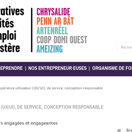
Reche
REPRENDRE
NOS ENTREPRENEUR·EUSES
ORGANISME DE FO
xpérience utilisateur (UX/UI), de service, conception responsable
 (UX/UI), DE SERVICE, CONCEPTION RESPONSABLE
urs engagées et engageantes
Br