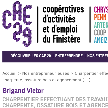
CAE 29
DÉCOUVRIR LES CAE 29
ENTREPRENDRE
NOS ENTRE
Accueil
>
Nos entrepreneur·euses
>
Charpentier effe
charpente, ossature bois et agencement (…)
Brigand Victor
CHARPENTIER EFFECTUANT DES TRAVAU
CHARPENTE, OSSATURE BOIS ET AGENC