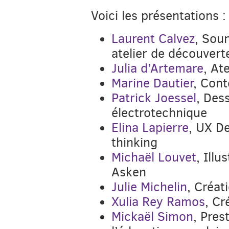
Voici les présentations :
Laurent Calvez
, Sou
atelier de découvert
Julia d’Artemare
, Ate
Marine Dautier
, Con
Patrick Joessel
, Des
électrotechnique
Elina Lapierre
, UX D
thinking
Michaël Louvet
, Ill
Asken
Julie Michelin
, Créat
Xulia Rey Ramos
, Cr
Mickaël Simon
, Pres