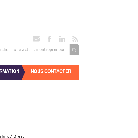
rcher : une actu, un entrepreneur...
RMATION
NOUS CONTACTER
rlaix / Brest