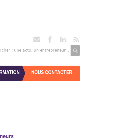
rcher : une actu, un entrepreneur...
RMATION
NOUS CONTACTER
eneurs